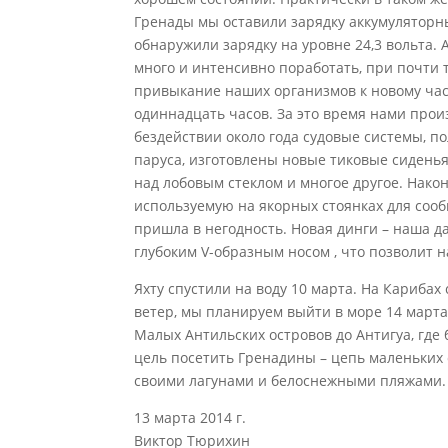
Гренады мы оставили зарядку аккумуляторных
обнаружили зарядку на уровне 24,3 вольта.
много и интенсивно поработать, при почти 
привыкание наших организмов к новому час
одиннадцать часов. За это время нами про
бездействии около года судовые системы, п
паруса, изготовлены новые тиковые сиденья
над лобовым стеклом и многое другое. Нако
используемую на якорных стоянках для сооб
пришла в негодность. Новая динги – наша да
глубоким V-образным носом , что позволит н
Яхту спустили на воду 10 марта. На Карибах
ветер, мы планируем выйти в море 14 март
Малых Антильских островов до Антигуа, гд
цель посетить Гренадины – цепь маленьких 
своими лагунами и белоснежными пляжами.
13 марта 2014 г.
Виктор Тюрихин