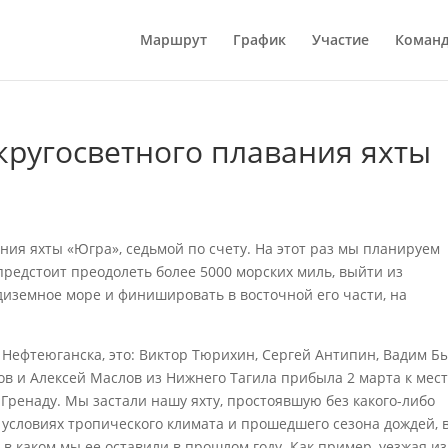
Маршрут
График
Участие
Коман
кругосветного плавания яхты
ния яхты «Югра», седьмой по счету. На этот раз мы планируем
предстоит преодолеть более 5000 морских миль, выйти из
диземное море и финишировать в восточной его части, на
 Нефтеюганска, это: Виктор Тюрихин, Сергей Антипин, Вадим Бы
в и Алексей Маслов из Нижнего Тагила прибыла 2 марта к мест
 Гренаду. Мы застали нашу яхту, простоявшую без какого-либо
условиях тропического климата и прошедшего сезона дождей, 
в каком мы ее оставили в прошлом году. Как пример, уезжая из