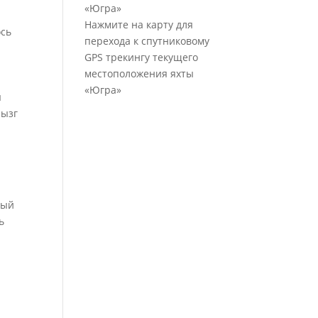
Нажмите на карту для
ось
перехода к спутниковому
GPS трекингу текущего
местоположения яхты
«Югра»
ы
рызг
ный
ь
я