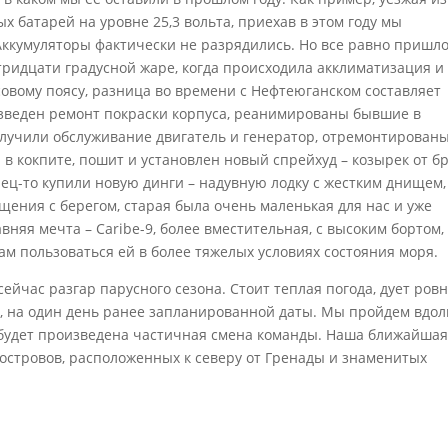
 батарей на уровне 25,3 вольта, приехав в этом году мы
 Аккумуляторы фактически не разрядились. Но все равно пришл
тридцати градусной жаре, когда происходила акклиматизация и
овому поясу, разница во времени с Нефтеюганском составляет
изведен ремонт покраски корпуса, реанимированы бывшие в
олучили обслуживание двигатель и генератор, отремонтирован
 в кокпите, пошит и установлен новый спрейхуд – козырек от б
нец-то купили новую динги – надувную лодку с жестким днищем,
щения с берегом, старая была очень маленькая для нас и уже
вняя мечта – Caribe-9, более вместительная, с высоким бортом,
ам пользоваться ей в более тяжелых условиях состояния моря.
 сейчас разгар парусного сезона. Стоит теплая погода, дует ров
а, на один день ранее запланированной даты. Мы пройдем вдол
е будет произведена частичная смена команды. Наша ближайша
островов, расположенных к северу от Гренады и знаменитых