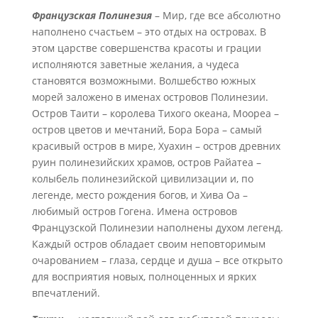
Французская Полинезия
– Мир, где все абсолютно
наполнено счастьем – это отдых на островах. В
этом царстве совершенства красоты и грации
исполняются заветные желания, а чудеса
становятся возможными. Волшебство южных
морей заложено в именах островов Полинезии.
Остров Таити – королева Тихого океана, Моореа –
остров цветов и мечтаний, Бора Бора – самый
красивый остров в мире, Хуахин – остров древних
руин полинезийских храмов, остров Райатеа –
колыбель полинезийской цивилизации и, по
легенде, место рождения богов, и Хива Оа –
любимый остров Гогена. Имена островов
Французской Полинезии наполнены духом легенд.
Каждый остров обладает своим неповторимым
очарованием – глаза, сердце и душа – все открыто
для восприятия новых, полноценных и ярких
впечатлений.