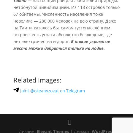
Таити —
настоящий рай для любителей природы,
нетронутой цивилизацией. Из 118 островов только
67 обитаемы. Численность населения тоже
невелика — 280 000 человек на всю страну. Даже
на Таити, казалось бы, самом густонаселённом
острове, есть уголки абсолютно безлюдные, где
нет электричества и дорог.
В такие укромные
места можно добраться только на лодке.
Related Images:
Joint @okeanyzovut on Telegram
Дизайн:
Elegant Themes
| Движок:
WordPress