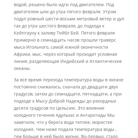
водой, решено было идти под двигателем. Под
двигателем шли до утра пятого февраля. Утром
подул ровный шести-восьми метровый ветер и дул
так до утра шестого февраля, до подхода к
Кейптауну к заливу Тейбл Бей. Пятого февраля
примерно в семнадцать часов прошли траверс
мыса Игольного, самой южной оконечности
Африки, мыс, через который проходит условная
линия, разделяющая Индийский и Атлантические
океаны.
За всё время перехода температура воды в океане
постоянно снижалась, сначала до двадцати двух
градусов, затем до семнадцати, пятнадцати, а при
подходе к Мысу Доброй Надежды до рекордных
десяти градусов по Цельсию. Это влияние
холодного течения Адульхас и Антарктиды Мы
заметили, что у берега вода теплее, мористее
холоднее. Чем ниже подала температура воды ,
тем больше в ней было жизни. Во-первых, стало