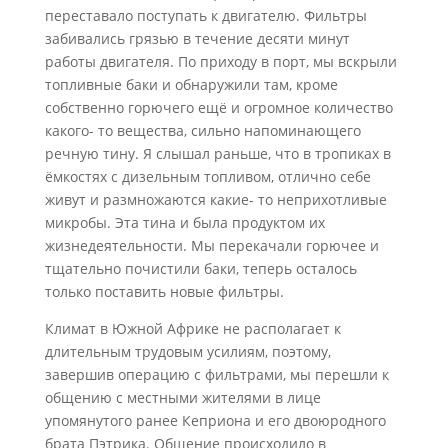
переставало поступать к двигателю. Фильтры
забивались грязью в течение десяти минут
работы двигателя. По приходу в порт, мы вскрыли
топливные баки и обнаружили там, кроме
собственно горючего ещё и огромное количество
какого- то вещества, сильно напоминающего
речную тину. Я слышал раньше, что в тропиках в
ёмкостях с дизельным топливом, отлично себе
живут и размножаются какие- то неприхотливые
микробы. Эта тина и была продуктом их
жизнедеятельности. Мы перекачали горючее и
тщательно почистили баки, теперь осталось
только поставить новые фильтры.
Климат в Южной Африке не располагает к
длительным трудовым усилиям, поэтому,
завершив операцию с фильтрами, мы перешли к
общению с местными жителями в лице
упомянутого ранее Кеприона и его двоюродного
брата Пэтрика. Общение происходило в