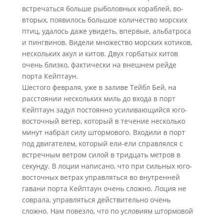
встречаться больше рыболовных кораблей, во-
вторых, появилось большое количество морских
птиц, удалось даже увидеть, впервые, альбатроса
и пингвинов. Видели множество морских котиков,
нескольких акул и китов. Двух горбатых китов
очень близко, фактически на внешнем рейде
порта Кейптаун.
Шестого февраля, уже в заливе Тейбл Бей, на
расстоянии нескольких миль до входа в порт
Кейптаун задул постоянно усиливающийся юго-
восточный ветер, который в течение несколько
минут набрал силу штормового. Входили в порт
под двигателем, который ели-ели справлялся с
встречным ветром силой в тридцать метров в
секунду. В лоции написано, что при сильных юго-
восточных ветрах управляться во внутренней
гавани порта Кейптаун очень сложно. Лоция не
соврала, управляться действительно очень
сложно. Нам повезло, что по условиям штормовой