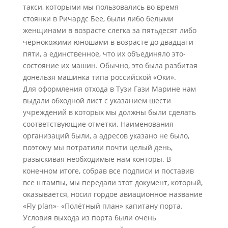
такси, которыми мы пользовались во время
стоянки в Ричардс Бее, были либо белыми
женщинами в возрасте слегка за пятьдесят либо
чёрнокожими юношами в возрасте до двадцати
пяти, а единственное, что их объединяло это-
состояние их машин. Обычно, это была разбитая
донельзя машинка типа российской «Оки».
Для оформления отхода в Тузи Гази Марине нам
выдали обходной лист с указанием шести
учреждений в которых мы должны были сделать
соответствующие отметки. Наименования
организаций были, а адресов указано не было,
поэтому мы потратили почти целый день,
разыскивая необходимые нам конторы. В
конечном итоге, собрав все подписи и поставив
все штампы, мы передали этот документ, который,
оказывается, носил гордое авиационное название
«Fly plan»- «Полётный план» капитану порта.
Условия выхода из порта были очень