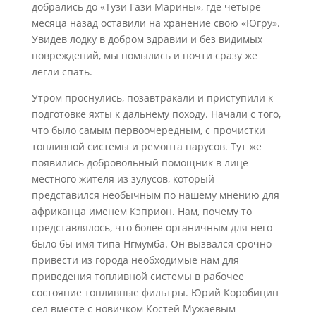
добрались до «Тузи Гази Марины», где четыре
месяца назад оставили на хранение свою «Югру».
Увидев лодку в добром здравии и без видимых
повреждений, мы помылись и почти сразу же
легли спать.
Утром проснулись, позавтракали и приступили к
подготовке яхты к дальнему походу. Начали с того,
что было самым первоочередным, с прочистки
топливной системы и ремонта парусов. Тут же
появились добровольный помощник в лице
местного жителя из зулусов, который
представился необычным по нашему мнению для
африканца именем Кэприон. Нам, почему то
представлялось, что более органичным для него
было бы имя типа Нгмумба. Он вызвался срочно
привести из города необходимые нам для
приведения топливной системы в рабочее
состояние топливные фильтры. Юрий Коробицин
сел вместе с новичком Костей Мужаевым