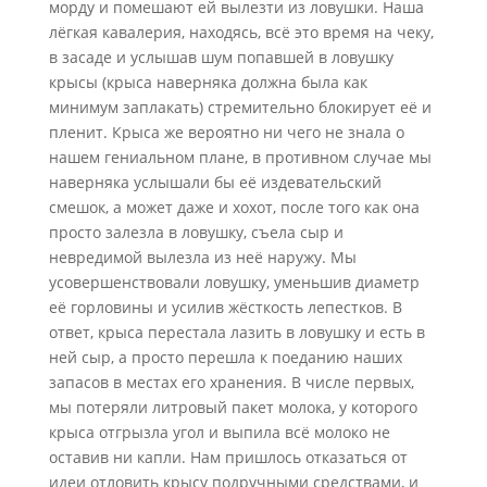
морду и помешают ей вылезти из ловушки. Наша
лёгкая кавалерия, находясь, всё это время на чеку,
в засаде и услышав шум попавшей в ловушку
крысы (крыса наверняка должна была как
минимум заплакать) стремительно блокирует её и
пленит. Крыса же вероятно ни чего не знала о
нашем гениальном плане, в противном случае мы
наверняка услышали бы её издевательский
смешок, а может даже и хохот, после того как она
просто залезла в ловушку, съела сыр и
невредимой вылезла из неё наружу. Мы
усовершенствовали ловушку, уменьшив диаметр
её горловины и усилив жёсткость лепестков. В
ответ, крыса перестала лазить в ловушку и есть в
ней сыр, а просто перешла к поеданию наших
запасов в местах его хранения. В числе первых,
мы потеряли литровый пакет молока, у которого
крыса отгрызла угол и выпила всё молоко не
оставив ни капли. Нам пришлось отказаться от
идеи отловить крысу подручными средствами, и