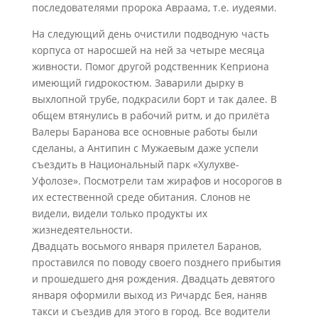
последователями пророка Авраама, т.е. иудеями.
На следующий день очистили подводную часть
корпуса от наросшей на ней за четыре месяца
живности. Помог другой родственник Кеприона
имеющий гидрокостюм. Заварили дырку в
выхлопной трубе, подкрасили борт и так далее. В
общем втянулись в рабочий ритм, и до прилёта
Валеры Баранова все основные работы были
сделаны, а Антипин с Мужаевым даже успели
съездить в Национальный парк «Хулухве-
Уфолозе». Посмотрели там жирафов и носорогов в
их естественной среде обитания. Слонов не
видели, видели только продукты их
жизнедеятельности.
Двадцать восьмого января прилетел Баранов,
проставился по поводу своего позднего прибытия
и прошедшего дня рождения. Двадцать девятого
января оформили выход из Ричардс Бея, наняв
такси и съездив для этого в город. Все водители