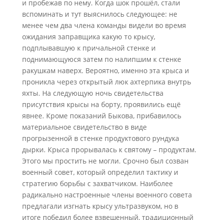
и пробежав по нему. Когда шок прошёл, стали
вспоминать и тут выяснилось следующее: не
менее чем два члена команды видели во время
ожидания заправщика какую то крысу,
подплывавшую к причальной стенке и
поднимающуюся затем по налипшим к стенке
ракушкам наверх. Вероятно, именно эта крыса и
проникла через открытый люк ахтерпика внутрь
яхты. На следующую ночь свидетельства
присутствия крысы на борту, проявились ещё
явнее. Кроме показаний Быкова, прибавилось
материальное свидетельство в виде
прогрызенной в стенке продуктового рундука
дырки. Крыса прорывалась к святому – продуктам.
Этого мы простить не могли. Срочно был созван
военный совет, который определил тактику и
стратегию борьбы с захватчиком. Наиболее
радикально настроенные члены военного совета
предлагали изгнать крысу ультразвуком, но в
итоге победил более взвешенный, традиционный