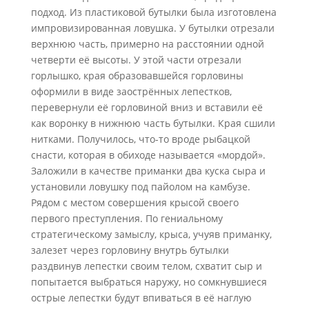
подход. Из пластиковой бутылки была изготовлена
импровизированная ловушка. У бутылки отрезали
верхнюю часть, примерно на расстоянии одной
четверти её высоты. У этой части отрезали
горлышко, края образовавшейся горловины
оформили в виде заострённых лепестков,
перевернули её горловиной вниз и вставили её
как воронку в нижнюю часть бутылки. Края сшили
нитками. Получилось, что-то вроде рыбацкой
снасти, которая в обиходе называется «мордой».
Заложили в качестве приманки два куска сыра и
установили ловушку под пайолом на камбузе.
Рядом с местом совершения крысой своего
первого преступления. По гениальному
стратегическому замыслу, крыса, учуяв приманку,
залезет через горловину внутрь бутылки
раздвинув лепестки своим телом, схватит сыр и
попытается выбраться наружу, но сомкнувшиеся
острые лепестки будут впиваться в её наглую