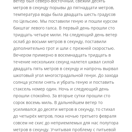
ветер был северо-восточный, свежий десять
метров в секунду порывы до пятнадцати метров,
температура воды была двадцать шесть градусов
по Цельсию. Мы поставили геную и пошли курсом
бакштаг левого галса. В первый день прошли сто
тридцать четыре мили. На следующий день ветер
ослаб до восьми метров в секунду, поставили
дополнительно грот и шли с прежней скоростью.
Вечером примерно в восемнадцать тридцать в
течение нескольких секунд налетел шквал силой
двадцать пять метров в секунду и напрочь вырвал
шкотовый угол многострадальной генуи. До захода
солнца успели снять и убрать геную и поставить
стаксель номер один. Ночь и следующий день
прошли спокойно. За вторые сутки прошли сто
сорок восемь миль. В дальнейшем ветер то
усиливался до десяти метров в секунду, то стихал
до четырёх метров, пока ночью третьего февраля
совсем не скис до неприемлемых для нас полутора
метров в секунду. Учитывая проблему с питьевой