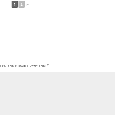
1
2
►
ательные поля помечены
*