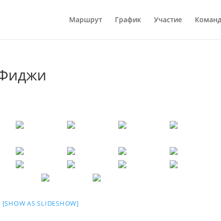
Маршрут
График
Участие
Коман
 Фиджи
[SHOW AS SLIDESHOW]